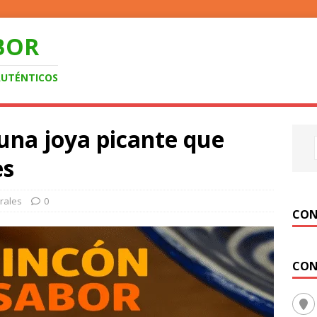
BOR
AUTÉNTICOS
 una joya picante que
es
rales
0
CON
CON