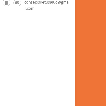
consejosdetusalud@gma
il.com