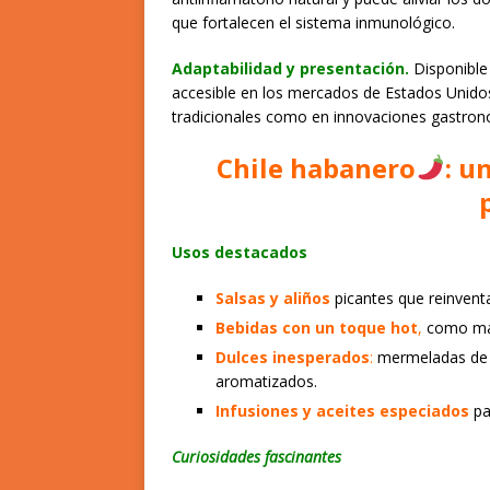
que fortalecen el sistema inmunológico.
Adaptabilidad y presentación.
Disponible
accesible en los mercados de Estados Unido
tradicionales como en innovaciones gastron
Chile habanero
: u
Usos destacados
Salsas y aliños
picantes que reinvent
Bebidas con un toque hot
,
como marg
Dulces inesperados
:
mermeladas de h
aromatizados.
Infusiones y aceites especiados
pa
Curiosidades fascinantes