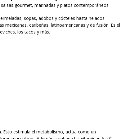
ara salsas gourmet, marinadas y platos contemporáneos.
ermeladas, sopas, adobos y cócteles hasta helados
as mexicanas, caribeñas, latinoamericanas y de fusión. Es el
eviches, los tacos y más.
a. Esto estimula el metabolismo, actúa como un
dolores musculares. Además, contiene las vitaminas A y C,